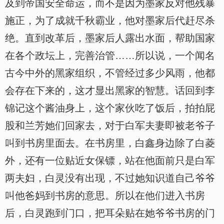
及到帝国安全命运，而不是因为墨家反对他残暴
施正，为了成就千秋霸业，他对墨家后代赶尽杀
绝。直到改革后，墨家后人露出水面，帮助国家
在各个政坛上，完善治管……所以说，一个闻名
古今中外的黑家组织，不管经过多少风雨，他都
会存在下来的，这才显出黑家的智慧。话回到李
锦记这个酱油身上，这个家伙吃了饭后，拍拍屁
股和兰芳她们回家去，对于白军夫妻即被老爷子
叫到书房里面去。在书房里，白鑫身边除了白菱
外，还有一位贴近女保镖，站在他面前只是白军
两夫妇，白灵没有出现，不过她知识道自己爷爷
叫他爸妈到书房的意思。所以在他们进入书房
后，白灵跑到门口，把耳朵贴在她爷爷书房的门