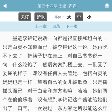
第三十四章 墨迹 森森
关灯
护眼
大
中
小
字体：
上一章
目录
下一页
墨迹李锦记说话一向都是很直接和坦白的，
只是白灵不知道而已，被李锦记这一说，她再吃
不下去了，把筷子扔在桌上，对自己爷爷说一
句，什么吃饱了，然后匆匆到楼上去。一副受了
委屈的样子，即没有任何人去管她，包括白灵的
妈妈也是一样，望着自己的女儿被欺负，只是摇
摇头而已。对于白菱和东方湘嘛，哈哈，她们两
个在偷偷乐着，没有想到李锦记这个酱油给她们
出了一口气。上次说过，东方湘之所以能这么年