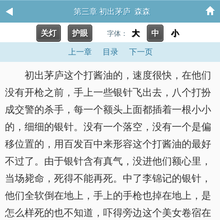
第三章 初出茅庐 森森
关灯
护眼
大
中
小
字体：
上一章
目录
下一页
初出茅庐这个打酱油的，速度很快，在他们
没有开枪之前，手上一些银针飞出去，八个打扮
成交警的杀手，每一个额头上面都插着一根小小
的，细细的银针。没有一个落空，没有一个是偏
移位置的，用百发百中来形容这个打酱油的最好
不过了。由于银针含有真气，没进他们额心里，
当场毙命，死得不能再死。中了李锦记的银针，
他们全软倒在地上，手上的手枪也掉在地上，是
怎么样死的也不知道，吓得旁边这个美女卷宿在