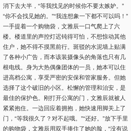
消下去大半，“等我找见的时候你不要太嫉妒。”
“你不会找见她的。”“我连想象一下都不可以吗！”
一手提着一个购物袋，文雅辰一口气爬上了六
楼。楼道里的声控灯迟钝得可怕，不想惊动其他
住户，她不得不摸黑前行。斑驳的水泥墙上贴满
了各种小广告，而本该装摄像头的角落也只有几
根电线。身为大热偶像团体的一员，她本可以住
进高档公寓，享受严密的安保和管家服务。但她
选择了这个破旧的小区。松懈的管理和治安，是
最佳的保护色。刚打开公寓的门，文雅辰就被人
紧紧抱住。一边回应着拥抱，她快速用脚关上了
门，“等我很久了？对不起哦。”“还好。”放下手里
的购物袋，文雅辰用双手捧住了她的脸，“没有说