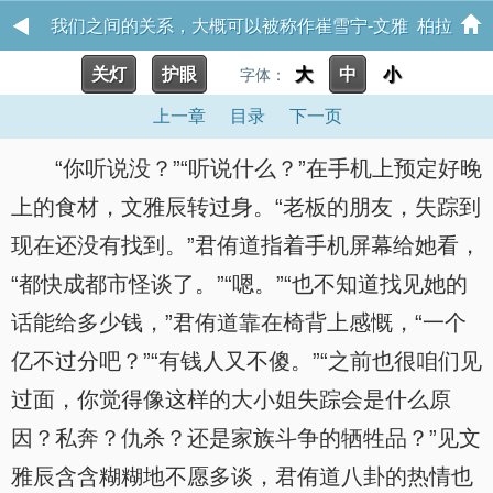
我们之间的关系，大概可以被称作崔雪宁-文雅 柏拉
关灯
护眼
大
中
小
字体：
图之壁
上一章
目录
下一页
“你听说没？”“听说什么？”在手机上预定好晚
上的食材，文雅辰转过身。“老板的朋友，失踪到
现在还没有找到。”君侑道指着手机屏幕给她看，
“都快成都市怪谈了。”“嗯。”“也不知道找见她的
话能给多少钱，”君侑道靠在椅背上感慨，“一个
亿不过分吧？”“有钱人又不傻。”“之前也很咱们见
过面，你觉得像这样的大小姐失踪会是什么原
因？私奔？仇杀？还是家族斗争的牺牲品？”见文
雅辰含含糊糊地不愿多谈，君侑道八卦的热情也