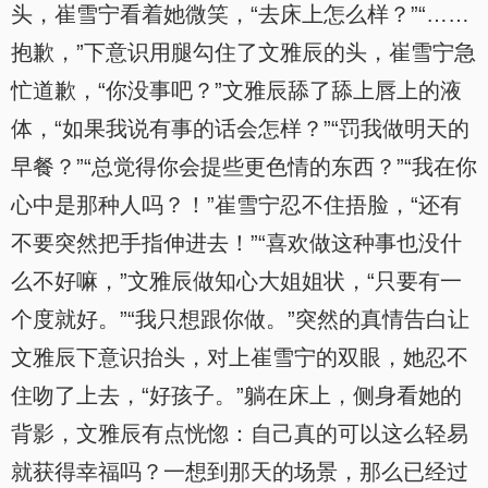
头，崔雪宁看着她微笑，“去床上怎么样？”“……
抱歉，”下意识用腿勾住了文雅辰的头，崔雪宁急
忙道歉，“你没事吧？”文雅辰舔了舔上唇上的液
体，“如果我说有事的话会怎样？”“罚我做明天的
早餐？”“总觉得你会提些更色情的东西？”“我在你
心中是那种人吗？！”崔雪宁忍不住捂脸，“还有
不要突然把手指伸进去！”“喜欢做这种事也没什
么不好嘛，”文雅辰做知心大姐姐状，“只要有一
个度就好。”“我只想跟你做。”突然的真情告白让
文雅辰下意识抬头，对上崔雪宁的双眼，她忍不
住吻了上去，“好孩子。”躺在床上，侧身看她的
背影，文雅辰有点恍惚：自己真的可以这么轻易
就获得幸福吗？一想到那天的场景，那么已经过