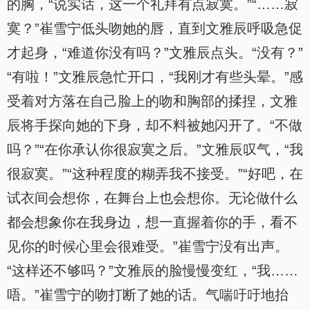
的胸，“说实话，这一个礼拜有点寂寞。”“……寂
寞？”崔雪宁低头吻她的唇，直到文雅辰呼吸急促
才起身，“难道你没有吗？”文雅辰点头。“没有？”
“有啦！”文雅辰急忙开口，“我刚才有些头晕。”感
受着对方落在自己脸上的吻和胸部的揉捏，文雅
辰将手探向她的下身，却不料被她闪开了。“不做
吗？”“在你承认你很寂寞之后。”文雅辰叹气，“我
很寂寞。”“这种程度的糊弄我不接受。”“好吧，在
试衣间会想你，在舞台上也会想你。无论做什么
都会想象你在我身边，想一直握着你的手，看不
见你的时候心里会很难受。”崔雪宁没有出声。
“这样还不够吗？”文雅辰的脸慢慢变红，“我……
唔。”崔雪宁的吻打断了她的话。气喘吁吁地抬