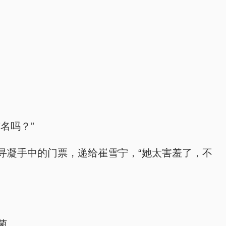
名吗？”
寻凝手中的门票，递给崔雪宁，“她太害羞了，不
菌。