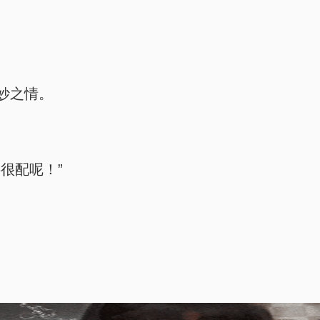
妙之情。
很配呢！”