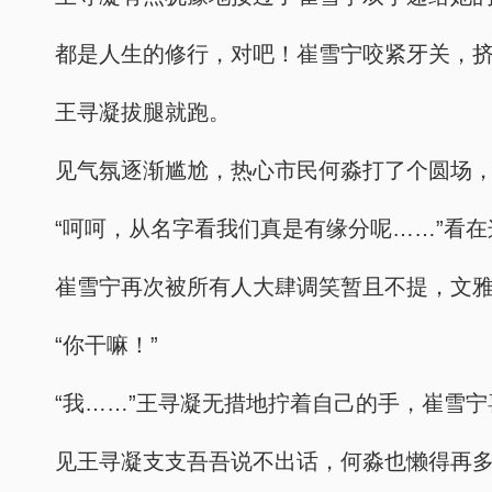
都是人生的修行，对吧！崔雪宁咬紧牙关，挤
王寻凝拔腿就跑。
见气氛逐渐尴尬，热心市民何淼打了个圆场，
“呵呵，从名字看我们真是有缘分呢……”看
崔雪宁再次被所有人大肆调笑暂且不提，文
“你干嘛！”
“我……”王寻凝无措地拧着自己的手，崔雪
见王寻凝支支吾吾说不出话，何淼也懒得再多