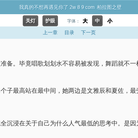
我真的不想再遇见你了 2w 8 9 com 柏拉图之壁
关灯
护眼
大
中
小
字体：
上一章
目录
下一页
做准备。毕竟唱歌划划水不容易被发现，舞蹈就不一
为个子最高站在最中间，她两边是文雅辰和夏佐，最
完全沉浸在关于自己为什么人气最低的思考中。是因