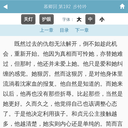
慕卿回 第192 步铃吟
关灯
护眼
大
中
小
字体：
上一章
目录
下一章
既然过去的仇怨无法解开，倒不如趁此机
会，重新开始。他因为真相而可怜她，亦替她难
过，但那时，他还并未爱上她。他只是爱和她纠
缠的感觉。她狠厉。然而这狠厉，是对他身体里
流淌着沈家血的报复。他自然是知道的。而她来
以后，他再也没有那些折辱。比起那些，当然是
她更好。久而久之，他觉得自己也该调整心态
了。于是他决定利用孩子。和贞元公主接触越
多，他越清楚，她实则内心还是单纯的。简而言