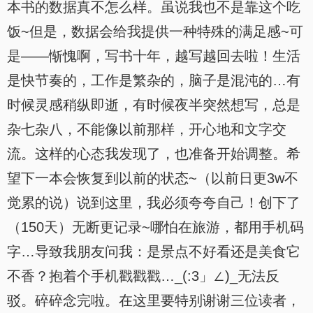
本书的数据真不怎么样。虽说我也不是靠这个吃
饭~但是，数据会给我提供一种特殊的满足感~可
是——惭愧啊，写书十年，越写越回去啦！生活
是快节奏的，工作是繁杂的，脑子是混沌的…有
时候灵感稍纵即逝，有时候夜半突然想写，总是
杂七杂八，不能像以前那样，开心地和文字交
流。这样的心态我发现了，也准备开始调整。希
望下一本会恢复到以前的状态~（以前日更3w不
觉累的说）说到这里，我必须夸夸自己！创下了
（150天）无断更记录~哪怕在旅游，都用手机码
字…导致我朋友问我：是景点不好看还是美食它
不香？抱着个手机戳戳戳…_(:3」∠)_无法反
驳。碎碎念完啦。在这里要特别谢谢三位读者，