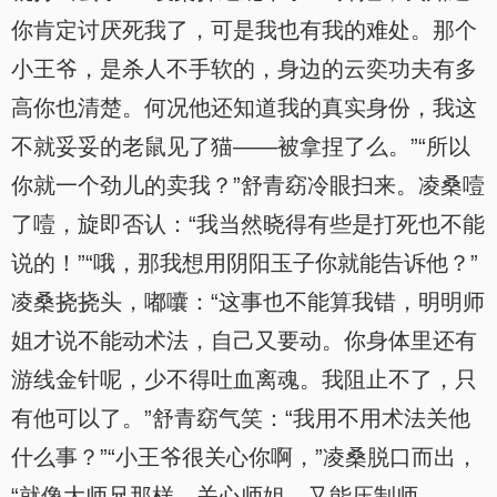
你肯定讨厌死我了，可是我也有我的难处。那个
小王爷，是杀人不手软的，身边的云奕功夫有多
高你也清楚。何况他还知道我的真实身份，我这
不就妥妥的老鼠见了猫——被拿捏了么。”“所以
你就一个劲儿的卖我？”舒青窈冷眼扫来。凌桑噎
了噎，旋即否认：“我当然晓得有些是打死也不能
说的！”“哦，那我想用阴阳玉子你就能告诉他？”
凌桑挠挠头，嘟囔：“这事也不能算我错，明明师
姐才说不能动术法，自己又要动。你身体里还有
游线金针呢，少不得吐血离魂。我阻止不了，只
有他可以了。”舒青窈气笑：“我用不用术法关他
什么事？”“小王爷很关心你啊，”凌桑脱口而出，
“就像大师兄那样，关心师姐，又能压制师