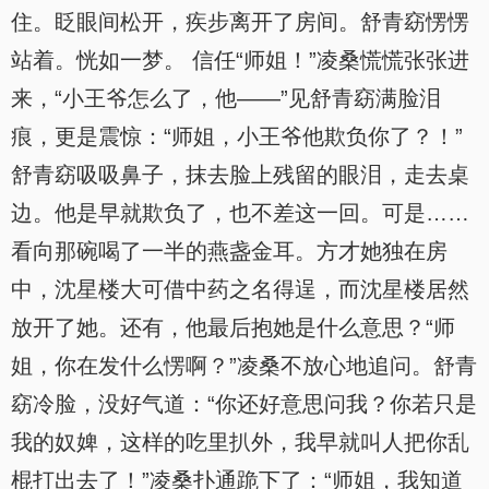
住。眨眼间松开，疾步离开了房间。舒青窈愣愣
站着。恍如一梦。 信任“师姐！”凌桑慌慌张张进
来，“小王爷怎么了，他——”见舒青窈满脸泪
痕，更是震惊：“师姐，小王爷他欺负你了？！”
舒青窈吸吸鼻子，抹去脸上残留的眼泪，走去桌
边。他是早就欺负了，也不差这一回。可是……
看向那碗喝了一半的燕盏金耳。方才她独在房
中，沈星楼大可借中药之名得逞，而沈星楼居然
放开了她。还有，他最后抱她是什么意思？“师
姐，你在发什么愣啊？”凌桑不放心地追问。舒青
窈冷脸，没好气道：“你还好意思问我？你若只是
我的奴婢，这样的吃里扒外，我早就叫人把你乱
棍打出去了！”凌桑扑通跪下了：“师姐，我知道