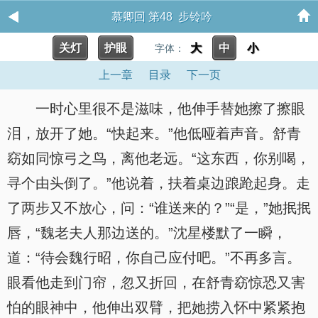
慕卿回 第48 步铃吟
关灯
护眼
大
中
小
字体：
上一章
目录
下一页
一时心里很不是滋味，他伸手替她擦了擦眼
泪，放开了她。“快起来。”他低哑着声音。舒青
窈如同惊弓之鸟，离他老远。“这东西，你别喝，
寻个由头倒了。”他说着，扶着桌边踉跄起身。走
了两步又不放心，问：“谁送来的？”“是，”她抿抿
唇，“魏老夫人那边送的。”沈星楼默了一瞬，
道：“待会魏行昭，你自己应付吧。”不再多言。
眼看他走到门帘，忽又折回，在舒青窈惊恐又害
怕的眼神中，他伸出双臂，把她捞入怀中紧紧抱