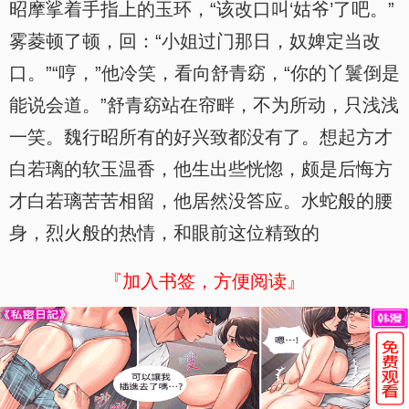
昭摩挲着手指上的玉环，“该改口叫‘姑爷’了吧。”
雾菱顿了顿，回：“小姐过门那日，奴婢定当改
口。”“哼，”他冷笑，看向舒青窈，“你的丫鬟倒是
能说会道。”舒青窈站在帘畔，不为所动，只浅浅
一笑。魏行昭所有的好兴致都没有了。想起方才
白若璃的软玉温香，他生出些恍惚，颇是后悔方
才白若璃苦苦相留，他居然没答应。水蛇般的腰
身，烈火般的热情，和眼前这位精致的
『加入书签，方便阅读』
x