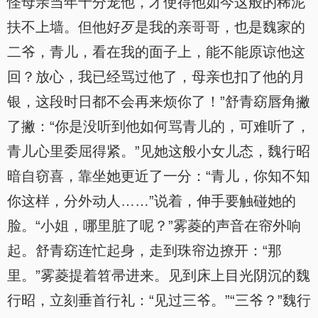
怪母亲当年十分宠他，才使得他如今这般的稀泥
扶不上墙。但他好歹是我的亲哥哥，也是魏家的
二爷，青儿，看在我的面子上，能不能原谅他这
回？放心，我已经骂过他了，母亲也扣了他的月
银，这段时日都不会再来烦你了！”舒青窈唇角撇
了撇：“你是没听到他如何骂青儿的，可难听了，
青儿心里委屈得紧。”见她这般小女儿态，魏行昭
暗自窃喜，靠坐她更近了一分：“青儿，你知不知
你这样，分外动人……”说着，伸手要触碰她的
脸。“小姐，哪里脏了呢？”雾菱的声音在帘外响
起。舒青窈连忙起身，走到珠帘边撩开：“那
里。”雾菱提着笤帚进来。见到床上目光阴沉的魏
行昭，立刻垂首行礼：“见过三爷。”“三爷？”魏行