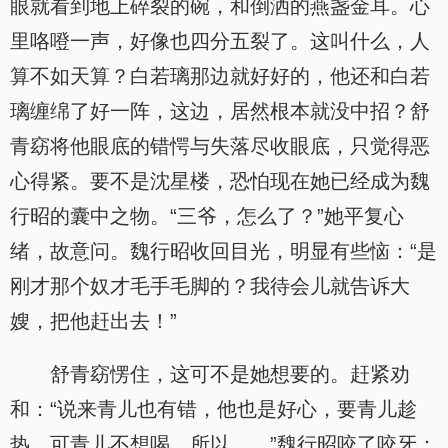
眼就看到地上碎裂的碗，和倒洒的燕盏金耳。心
里咯噔一声，好像也四分五裂了。这叫什么，人
算不如天算？白若璃那边就好好的，他还和白若
璃缠绵了好一阵，这边，居然根本就没中招？舒
青窈将他眼底的错愕与失落尽收眼底，只觉得恶
心得紧。要不是沈星楼，恐怕现在她已经成为魏
行昭的囊中之物。“三爷，怎么了？”她平复心
绪，故意问。魏行昭收回目光，明显有些恼：“是
刚才那个奴才毛手毛脚的？我待会儿就告诉大
嫂，把他赶出去！”
舒青窈愣住，这可不是她想要的。赶紧劝
和：“说来青儿也有错，他也是好心，要青儿趁
热，可青儿不想喝。所以……”魏行昭咬了咬牙：