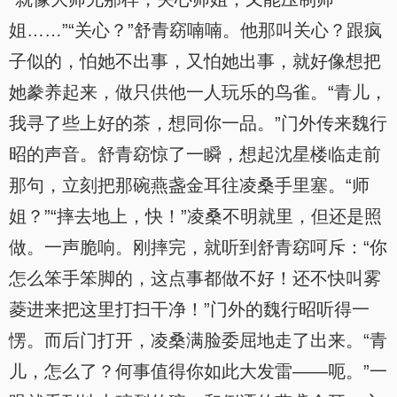
姐……”“关心？”舒青窈喃喃。他那叫关心？跟疯
子似的，怕她不出事，又怕她出事，就好像想把
她豢养起来，做只供他一人玩乐的鸟雀。“青儿，
我寻了些上好的茶，想同你一品。”门外传来魏行
昭的声音。舒青窈惊了一瞬，想起沈星楼临走前
那句，立刻把那碗燕盏金耳往凌桑手里塞。“师
姐？”“摔去地上，快！”凌桑不明就里，但还是照
做。一声脆响。刚摔完，就听到舒青窈呵斥：“你
怎么笨手笨脚的，这点事都做不好！还不快叫雾
菱进来把这里打扫干净！”门外的魏行昭听得一
愣。而后门打开，凌桑满脸委屈地走了出来。“青
儿，怎么了？何事值得你如此大发雷——呃。”一