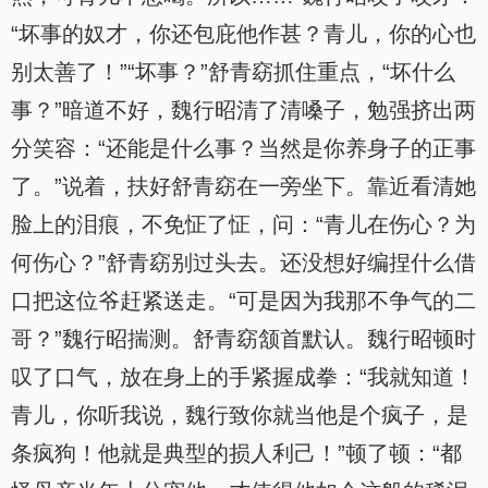
“坏事的奴才，你还包庇他作甚？青儿，你的心也
别太善了！”“坏事？”舒青窈抓住重点，“坏什么
事？”暗道不好，魏行昭清了清嗓子，勉强挤出两
分笑容：“还能是什么事？当然是你养身子的正事
了。”说着，扶好舒青窈在一旁坐下。靠近看清她
脸上的泪痕，不免怔了怔，问：“青儿在伤心？为
何伤心？”舒青窈别过头去。还没想好编捏什么借
口把这位爷赶紧送走。“可是因为我那不争气的二
哥？”魏行昭揣测。舒青窈颔首默认。魏行昭顿时
叹了口气，放在身上的手紧握成拳：“我就知道！
青儿，你听我说，魏行致你就当他是个疯子，是
条疯狗！他就是典型的损人利己！”顿了顿：“都