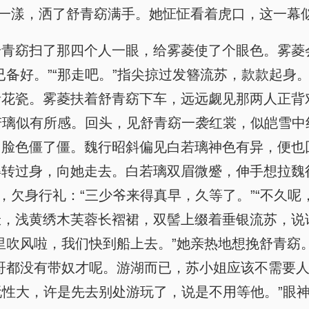
地一漾，洒了舒青窈满手。她怔怔看着虎口，这一幕
舒青窈扫了那四个人一眼，给雾菱使了个眼色。雾菱
已备好。”“那走吧。”指尖掠过发簪流苏，款款起身
花瓷。雾菱扶着舒青窈下车，远远觑见那两人正背
白若璃似有所感。回头，见舒青窈一袭红裳，似皑雪
，脸色僵了僵。魏行昭斜偏见白若璃神色有异，便也
得转过身，向她走去。白若璃双眉微蹙，伸手想拉魏
，欠身行礼：“三少爷来得真早，久等了。”“不久
袄，浅黄绣木芙蓉长褶裙，双髻上缀着垂银流苏，说
里吹风啦，我们快到船上去。”她亲热地想挽舒青窈
哥都没有带奴才呢。游湖而已，苏小姐应该不需要人
玩性大，许是先去别处游玩了，说是不用等他。”眼