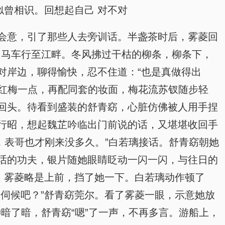
似曾相识。回想起自己 对不对
会意，引了那些人去旁训话。半盏茶时后，雾菱回
。马车行至江畔。冬风拂过干枯的柳条，柳条下，
对岸边，聊得愉快，忍不住道：“也是真做得出
中红梅一点，再配同套的妆面，梅花流苏钗随步轻
回头。待看到盛装的舒青窈，心脏仿佛被人用手捏
行昭，想起魏芷吟临出门前说的话，又堪堪收回手
呢，表哥也才刚来没多久。”白若璃接话。舒青窈朝她
话的功夫，银片随她眼睛眨动一闪一闪，与往日的
。雾菱略是上前，挡了她一下。白若璃动作顿了
伺候吧？”舒青窈莞尔。看了雾菱一眼，示意她放
神暗了暗，舒青窈“嗯”了一声，不再多言。游船上，