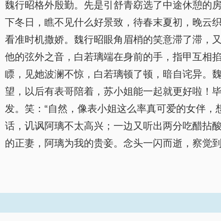
魏行昭格外殷勤。先是引舒青窈选了中途休憩的房
下冬日，瞧不见什么好景致，待春末夏初，晚云织
看准时机撒娇。魏行昭眼角眉梢的笑意滞了滞，又
他的弦外之音，白若璃端在身前的手，指甲互相掐
瞟，见她波澜不惊，白若璃顿了顿，暗自诧异。魏行
望，以后有表哥陪着，苏小姐能一起就更好啦！毕
发。笑：“自然，像表小姐这么率真可爱的女伴，
话，讥讽阿璃不太高兴；一边又听出两分吃醋拈
的正妻，阿璃为我的贵妾。念头一闪而逝，察觉