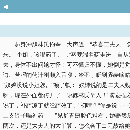
起身冲魏林氏抱拳，大声道：“恭喜二夫人，
来。“小姐，该喝药了……”雾菱端着药走进。自
去，身体不出问题才怪！可不懂归不懂，她倒是
边。苦涩的药汁刚顺入舌喉，冷不丁听到雾菱嘀咕一
“奴婢没说小姐您。”顿了顿：“奴婢说的是二夫人
呀，现在外面都传开了，说魏林氏偷人！”雾菱捏
说了，补药凉了就没药效了。”初晴？“你是说，
上支银子喝补药——”见舒青窈脸色难看，她蓦然
两次，还是大夫人的大丫鬟，怎么会平白无故给她