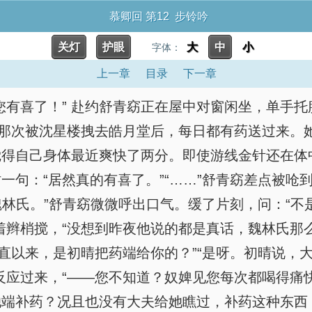
慕卿回 第12 步铃吟
关灯
护眼
大
中
小
字体：
上一章
目录
下一章
您有喜了！” 赴约舒青窈正在屋中对窗闲坐，单手
从那次被沈星楼拽去皓月堂后，每日都有药送过来。
觉得自己身体最近爽快了两分。即使游线金针还在体
句：“居然真的有喜了。”“……”舒青窈差点被呛
魏林氏。”舒青窈微微呼出口气。缓了片刻，问：“不
着辫梢搅，“没想到昨夜他说的都是真话，魏林氏那么
一直以来，是初晴把药端给你的？”“是呀。初晴说，
反应过来，“——您不知道？奴婢见您每次都喝得痛
端补药？况且也没有大夫给她瞧过，补药这种东西，