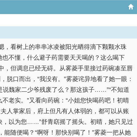
托腮，看树上的串串冰凌被阳光晒得滴下颗颗水珠
她也不懂，什么避子药需要天天喝的？这么喝下
中，但调息已经无碍。从雾菱手里接过药碗凑至唇
到，脱口而出，“我没有。”雾菱诧异地看了她一眼：
是说魏家二少爷残废了么？那这孩子……”“不知道
不老实。”又看向药碗：“小姐您快喝药吧！初晴
大夫人掌家后，府上但凡有人体弱的，都可以从账
快，以为您……”舒青窈摇了摇头。初晴，她只见过
能随便喝？“啊呀！那快别喝了！”雾菱一把从她