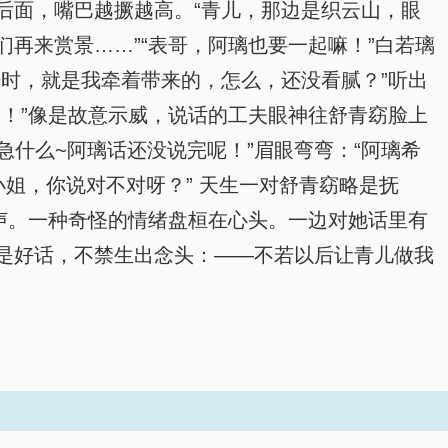
后面，嘴巴越撅越高。“青儿，那边是织云山，眼
再来赏景……”“表哥，阿璃也要一起嘛！”白若璃
时，就是我牵着带来的，怎么，还没看腻？”听出
！”像是故意示威，说话的工夫眼神往舒青窈脸上
急什么~阿璃话还没说完呢！”眉眼弯弯：“阿璃希
姐，你说对不对呀？” 天生一对舒青窈略是抚
声。一种奇怪的情绪盘桓在心头。一边对她话里有
是好话，不禁生出念头：——不若以后让青儿做我