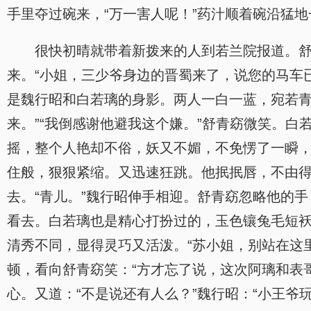
手里夺过碗来，“万一害人呢！”药汁顺着碗沿猛
很快初晴就带着新拨来的人到若兰院报道。
来。“小姐，三少爷身边的晋蜀来了，说您的马车
是魏行昭和白若璃的身影。两人一白一蓝，宛若青
来。”“我倒感谢他避我这个嫌。”舒青窈微笑。
摇，整个人艳却不俗，妖又不媚，不免愣了一瞬
住般，狠狠紧缩。又迅速狂跳。他抿抿唇，不由
去。“青儿。”魏行昭伸手相迎。舒青窈忽略他的手
看去。白若璃也是精心打扮过的，玉色镶兔毛短
清秀不同，显得灵巧又活泼。“苏小姐，别站在这
顿，看向舒青窈笑：“方才忘了说，这次阿璃和表
心。又道：“不是说还有人么？”魏行昭：“小王爷