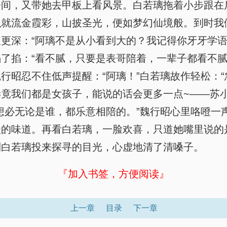
间，又带她去甲板上看风景。白若璃拖着小步跟在
就流金霞彩，山披圣光，便如梦幻仙境般。到时我们
更深：“阿璃不是从小看到大的？我记得你牙牙学语
了掐：“看不腻，只要是表哥陪着，一辈子都看不腻
昭忍不住低声提醒：“阿璃！”白若璃故作轻松：“
竟我们都是女孩子，能说的话会更多一点~——苏小
想必无论是谁，都乐意相陪的。”魏行昭心里咯噔一
酸的味道。再看白若璃，一脸欢喜，只道她嘴里说的
到白若璃投来探寻的目光，心虚地清了清嗓子。
『加入书签，方便阅读』
上一章
目录
下一章