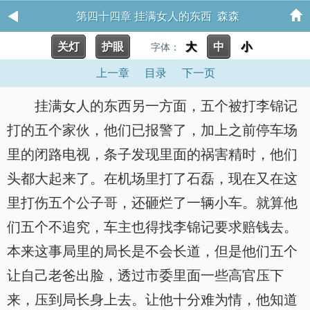
第四十四章 挂满女人的东西 森森
关灯
护眼
大
中
小
字体：
上一章
目录
下一页
挂满女人的东西另一方面，五个被打李锦记
打的五个家伙，他们已报警了，加上之前停车场
里的闭路电视，条子发现里面的祸害精时，他们
头都大起来了。在机场里打了石磊，现在又在这
里打伤五个公子哥，还砸烂了一辆小车。就算他
们五个不追究，车主也得找李锦记要求赔钱去。
本来这事局里的局长是不会长道，但是他们五个
让自己老爸出脸，透过市委里面一些高官压下
来，压到局长身上去。让他十分难为情，他知道