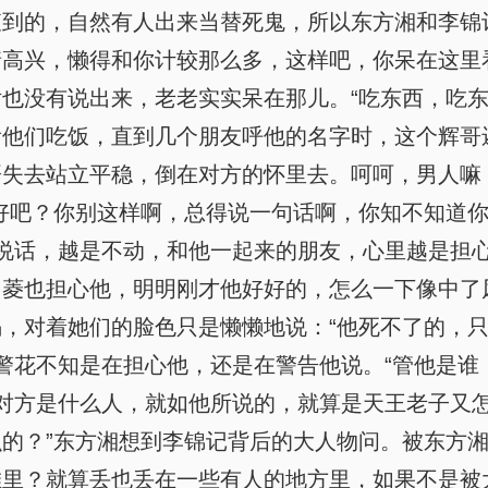
到的，自然有人出来当替死鬼，所以东方湘和李锦
高兴，懒得和你计较那么多，这样吧，你呆在这里
也没有说出来，老老实实呆在那儿。“吃东西，吃东
看他们吃饭，直到几个朋友呼他的名字时，这个辉哥
哥失去站立平稳，倒在对方的怀里去。呵呵，男人嘛
好吧？你别这样啊，总得说一句话啊，你知不知道
说话，越是不动，和他一起来的朋友，心里越是担
白菱也担心他，明明刚才他好好的，怎么一下像中了
，对着她们的脸色只是懒懒地说：“他死不了的，只
警花不知是在担心他，还是在警告他说。“管他是谁
对方是什么人，就如他所说的，就算是天王老子又怎
的？”东方湘想到李锦记背后的大人物问。被东方
堆里？就算丢也丢在一些有人的地方里，如果不是被