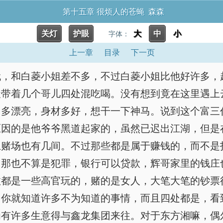
第十五章 很烦人的苍蝇 森森
关灯
护眼
大
中
小
字体：
上一章
目录
下一页
代，和白菱小姐差不多，不过白菱小姐比他好许多，
天带着几个哥儿四处混吃喝。没有想到竟在这里遇上
们多漂亮，身材多好，想干一下神马。说到这个富三
原因的是他爷爷黑道起家的，虽然已迟出江湖，但是
上赌场也有几间。不过那些都是属于赚钱的，而不是
，那也不算是犯罪，银行可以贷款，辉哥家里的钱庄
数都是一些高官玩的，赌的是女人，大笔大笔的钞票
，你就知道许多不为知道的事情，而且四处都是，看
为有许多生意得与鑫龙集团来往。对于东方湘嘛，偶