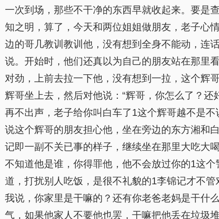
一次到场，那些不干净的东西早就收起来。要是查
知之明，算了，今天和两位姐姐做朋友，老子心情
边的哥几教训教训他，没有想到全身不能动，连话
说。开始时，他们还真以为自己的朋友站在那里
对劲，上前去拉一下他，没有想到一拉，这个辉
辉哥坐上去，然后对他说：“辉哥，你怎么了？还
再不出声，老子给你叫白车了1这个辉哥越不是不
说这个辉哥的朋友担心他，坐在旁边的东方湘和
记即一副不关已事的样子，继续坐在那里大吃大喝
不知道他是谁，你得罪他，他不会放过你的1这个
道，打扰别人吃饭，是很不礼貌的1李锦记才不管
我说，你家里是干嘛的？还有你老爸老妈是干什么
气，如果他家人不要他也罢，干嘛把他丢在垃圾