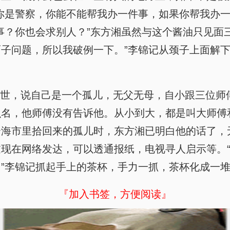
你是警察，你能不能帮我办一件事，如果你帮我办一
事？你也会求别人？”东方湘虽然与这个酱油只见面
子问题，所以我破例一下。”李锦记从颈子上面解下
身世，说自己是一个孤儿，无父无母，自小跟三位师
么名，他师傅没有告诉他。从小到大，都是叫大师傅
云海市里拾回来的孤儿时，东方湘已明白他的话了，
现在网络发达，可以透通报纸，电视寻人启示等。
”李锦记抓起手上的茶杯，手力一抓，茶杯化成一堆
『加入书签，方便阅读』