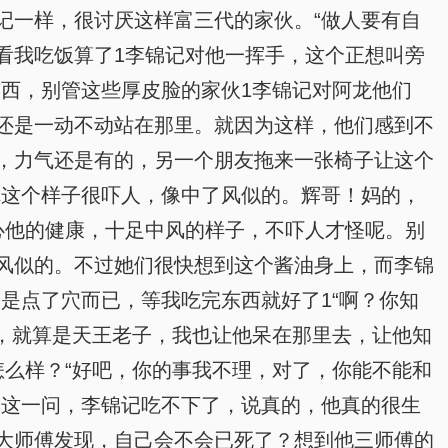
记一样，很讨厌这样富三代的家伙。“做人要有自
看我吃饭算了1李锦记对他一挥手，这个正想叫旁
西，别管这些厚皮脸的家伙1李锦记对阿龙他们
还是一动不动站在那里。就因为这样，他们感到不
，力气还是有的，另一个朋友拖来一张椅子让这个
你这个样子很吓人，像中了风似的。辉哥！妈的，
心他的健康，十足中风的样子，不吓人才怪呢。别
风似的。不过她们很快想到这个酱油身上，而李锦
是点了穴而已，等我吃完东西就好了1“啊？你知
，就算是天王老子，我也让他呆在那里去，让他知
么样？“好吧，你的事我不理，对了，你能不能和
湘这一问，李锦记吃不下了，说真的，他真的很生
大师傅发现，自己会不会已死了？想到他三师傅的